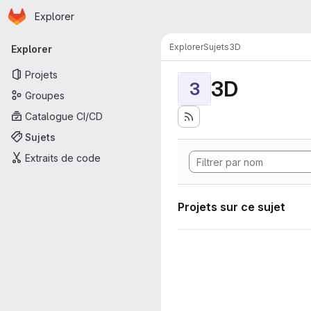
Page d'accueil
Passer au contenu principal
Explorer
Navigation principale
Explorer
Sujets
3D
Explorer
Projets
3D
3
Groupes
Catalogue CI/CD
Sujets
Extraits de code
Projets sur ce sujet