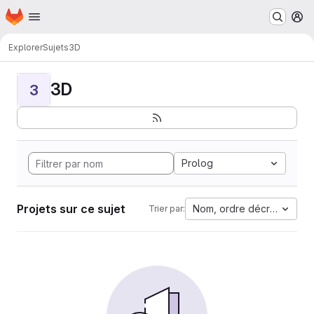
Page d'accueil
Passer au contenu principal
M
Explorer
Sujets
3D
3D
3
Prolog
Projets sur ce sujet
Nom, ordre décroissant
Trier par: