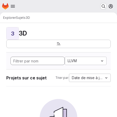
Page d'accueil
Passer au contenu principal
M
Explorer
Sujets
3D
3D
3
LLVM
Projets sur ce sujet
Date de mise à jour
Trier par: