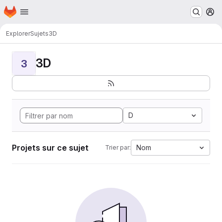
Page d'accueil
Passer au contenu principal
M
Explorer
Sujets
3D
3D
3
D
Projets sur ce sujet
Nom
Trier par: