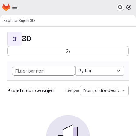
Page d'accueil
Passer au contenu principal
M
Explorer
Sujets
3D
3D
3
Python
Projets sur ce sujet
Nom, ordre décroissant
Trier par: