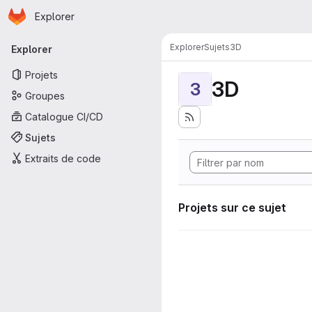
Page d'accueil
Passer au contenu principal
Explorer
Navigation principale
Explorer
Sujets
3D
Explorer
Projets
3D
3
Groupes
Catalogue CI/CD
Sujets
Extraits de code
Projets sur ce sujet