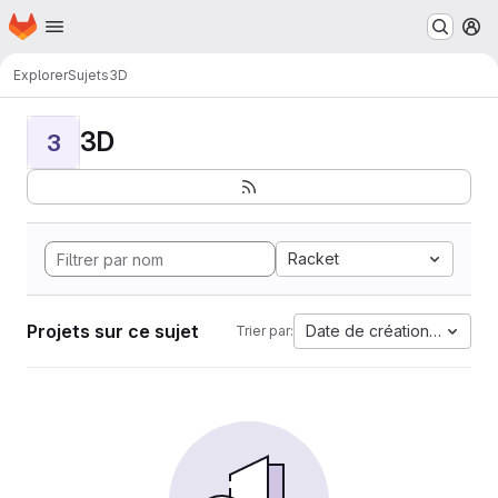
Page d'accueil
Passer au contenu principal
M
Explorer
Sujets
3D
3D
3
Racket
Projets sur ce sujet
Date de création la plus 
Trier par: