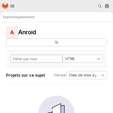
Page d'accueil
Passer au contenu principal
M
Explorer
Sujets
Anroid
Anroid
A
HTML
Projets sur ce sujet
Date de mise à jour
Trier par: