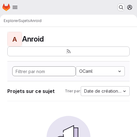
Page d'accueil
Passer au contenu principal
M
Explorer
Sujets
Anroid
Anroid
A
OCaml
Projets sur ce sujet
Date de création la plus 
Trier par: