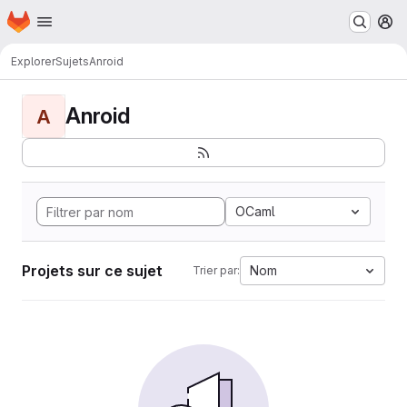
Page d'accueil
Passer au contenu principal
M
Explorer
Sujets
Anroid
Anroid
A
OCaml
Projets sur ce sujet
Nom
Trier par: