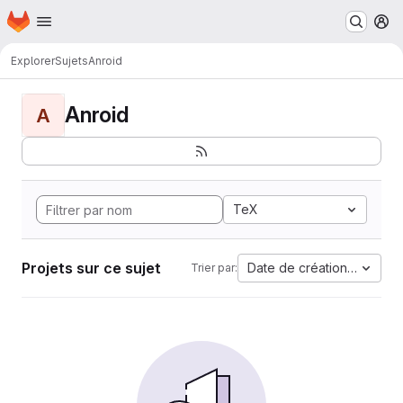
Page d'accueil
Passer au contenu principal
M
Explorer
Sujets
Anroid
Anroid
A
TeX
Projets sur ce sujet
Date de création la plus 
Trier par: