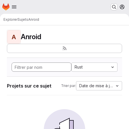
Page d'accueil
Passer au contenu principal
M
Explorer
Sujets
Anroid
Anroid
A
Rust
Projets sur ce sujet
Date de mise à jour
Trier par: