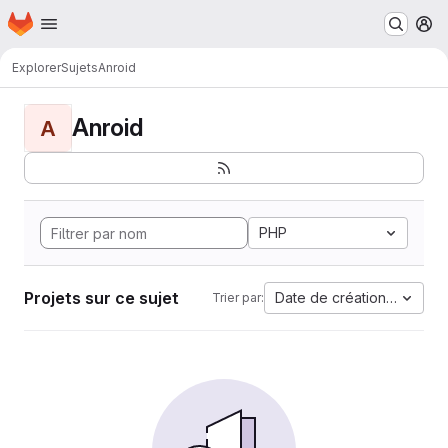
Page d'accueil
Passer au contenu principal
M
Explorer
Sujets
Anroid
Anroid
A
PHP
Projets sur ce sujet
Date de création la plus 
Trier par: