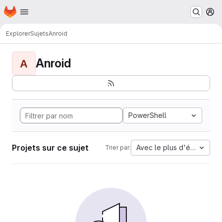
Page d'accueil
Passer au contenu principal
M
Explorer
Sujets
Anroid
Anroid
A
PowerShell
Projets sur ce sujet
Avec le plus d'étoiles
Trier par: