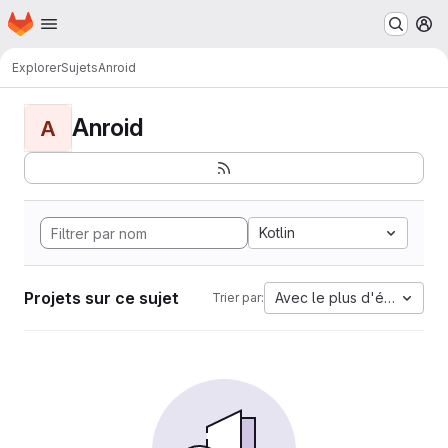
Page d'accueil
Passer au contenu principal
M
Explorer
Sujets
Anroid
Anroid
A
Kotlin
Projets sur ce sujet
Avec le plus d'étoiles
Trier par: