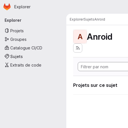
Page d'accueil
Passer au contenu principal
Explorer
Navigation principale
Explorer
Sujets
Anroid
Explorer
Projets
Anroid
A
Groupes
Catalogue CI/CD
Sujets
Extraits de code
Projets sur ce sujet