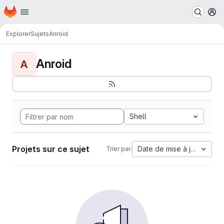
Page d'accueil
Passer au contenu principal
M
Explorer
Sujets
Anroid
Anroid
A
Shell
Projets sur ce sujet
Date de mise à jour
Trier par: