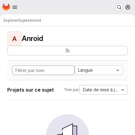
Page d'accueil
Passer au contenu principal
M
Explorer
Sujets
Anroid
Anroid
A
Langue
Projets sur ce sujet
Date de mise à jour
Trier par: