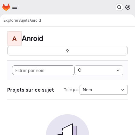
Page d'accueil
Passer au contenu principal
M
Explorer
Sujets
Anroid
Anroid
A
C
Projets sur ce sujet
Nom
Trier par: