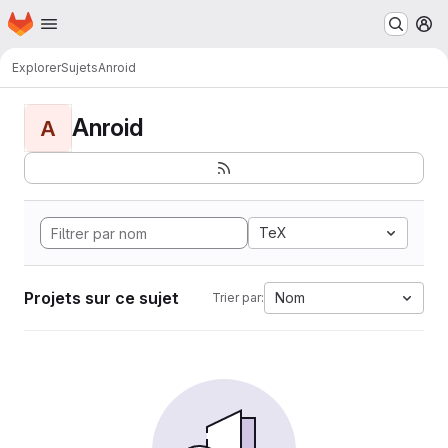
Page d'accueil
Passer au contenu principal
M
Explorer
Sujets
Anroid
Anroid
A
TeX
Projets sur ce sujet
Nom
Trier par: