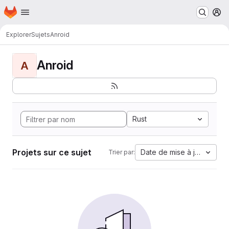
Page d'accueil
Passer au contenu principal
M
Explorer
Sujets
Anroid
Anroid
A
Rust
Projets sur ce sujet
Date de mise à jour
Trier par: