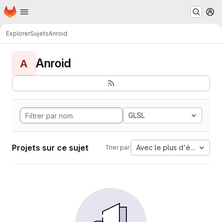
Page d'accueil
Passer au contenu principal
M
Explorer
Sujets
Anroid
Anroid
A
GLSL
Projets sur ce sujet
Avec le plus d'étoiles
Trier par: