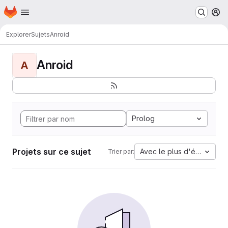
Page d'accueil
Passer au contenu principal
M
Explorer
Sujets
Anroid
Anroid
A
Prolog
Projets sur ce sujet
Avec le plus d'étoiles
Trier par: