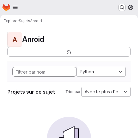
Page d'accueil
Passer au contenu principal
M
Explorer
Sujets
Anroid
Anroid
A
Python
Projets sur ce sujet
Avec le plus d'étoiles
Trier par: