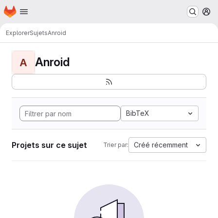
Page d'accueil
Passer au contenu principal
M
Explorer
Sujets
Anroid
Anroid
A
BibTeX
Projets sur ce sujet
Créé récemment
Trier par: