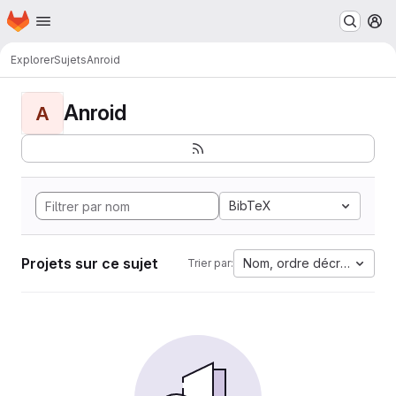
Page d'accueil
Passer au contenu principal
M
Explorer
Sujets
Anroid
Anroid
A
BibTeX
Projets sur ce sujet
Nom, ordre décroissant
Trier par: