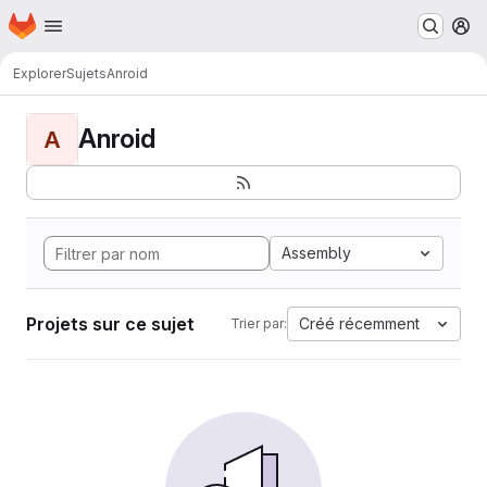
Page d'accueil
Passer au contenu principal
M
Explorer
Sujets
Anroid
Anroid
A
Assembly
Projets sur ce sujet
Créé récemment
Trier par: