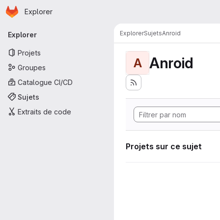
Page d'accueil
Passer au contenu principal
Explorer
Navigation principale
Explorer
Sujets
Anroid
Explorer
Projets
Anroid
A
Groupes
Catalogue CI/CD
Sujets
Extraits de code
Projets sur ce sujet