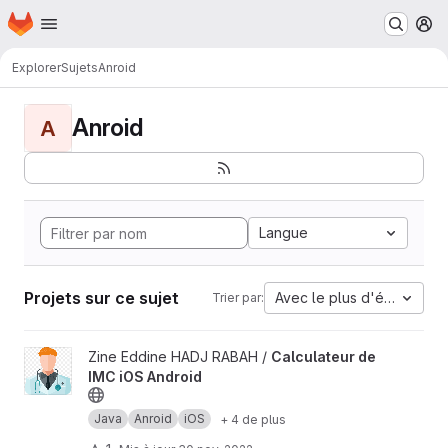
Page d'accueil
Passer au contenu principal
M
Explorer
Sujets
Anroid
Anroid
A
Langue
Projets sur ce sujet
Avec le plus d'étoiles
Trier par:
Afficher le projet Calculateur de IMC iOS Android
Zine Eddine HADJ RABAH /
Calculateur de
IMC iOS Android
Java
Anroid
iOS
+ 4 de plus