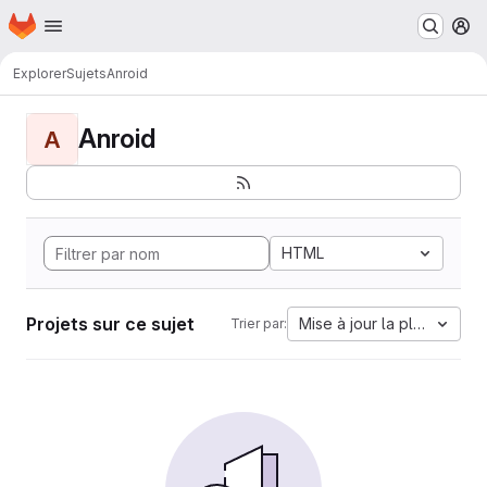
Page d'accueil
Passer au contenu principal
M
Explorer
Sujets
Anroid
Anroid
A
HTML
Projets sur ce sujet
Mise à jour la plus ancien
Trier par: