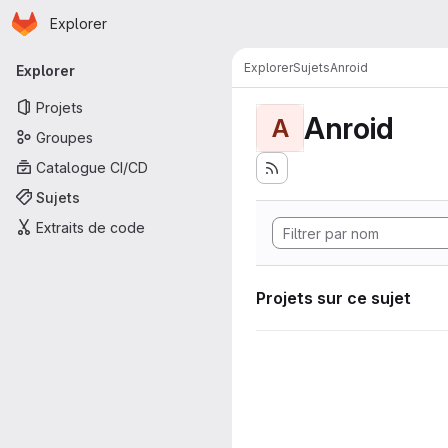
Page d'accueil
Passer au contenu principal
Explorer
Navigation principale
Explorer
Sujets
Anroid
Explorer
Projets
Anroid
A
Groupes
Catalogue CI/CD
Sujets
Extraits de code
Projets sur ce sujet