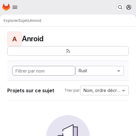
Page d'accueil
Passer au contenu principal
M
Explorer
Sujets
Anroid
Anroid
A
Rust
Projets sur ce sujet
Nom, ordre décroissant
Trier par: