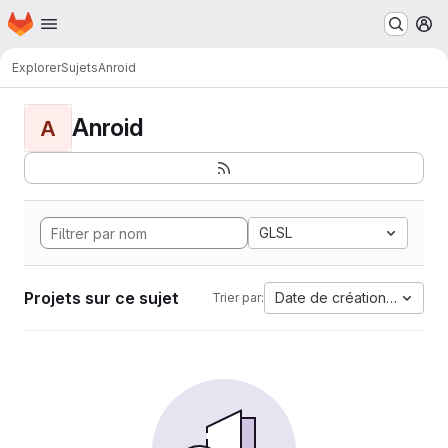
Page d'accueil
Passer au contenu principal
M
Explorer
Sujets
Anroid
Anroid
A
GLSL
Projets sur ce sujet
Date de création la plus 
Trier par: