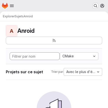
Page d'accueil
Passer au contenu principal
M
Explorer
Sujets
Anroid
Anroid
A
CMake
Projets sur ce sujet
Avec le plus d'étoiles
Trier par: