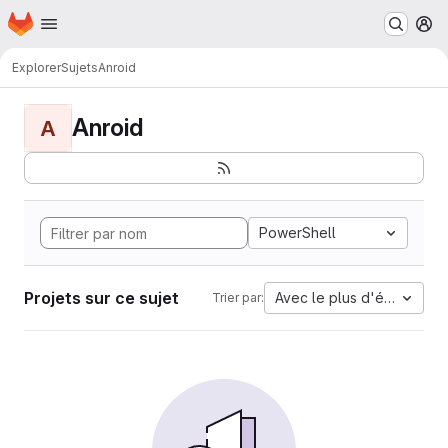
Page d'accueil
Passer au contenu principal
M
Explorer
Sujets
Anroid
Anroid
A
PowerShell
Projets sur ce sujet
Avec le plus d'étoiles
Trier par: