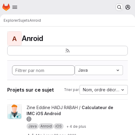
Page d'accueil
Passer au contenu principal
M
Explorer
Sujets
Anroid
Anroid
A
Java
Projets sur ce sujet
Nom, ordre décroissant
Trier par:
Afficher le projet Calculateur de IMC iOS Android
Zine Eddine HADJ RABAH /
Calculateur de
IMC iOS Android
Java
Anroid
iOS
+ 4 de plus