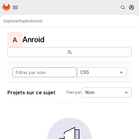
Page d'accueil
Passer au contenu principal
M
Explorer
Sujets
Anroid
Anroid
A
CSS
Projets sur ce sujet
Nom
Trier par: