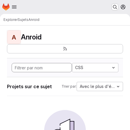
Page d'accueil
Passer au contenu principal
M
Explorer
Sujets
Anroid
Anroid
A
CSS
Projets sur ce sujet
Avec le plus d'étoiles
Trier par: