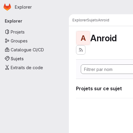
Page d'accueil
Passer au contenu principal
Explorer
Navigation principale
Explorer
Sujets
Anroid
Explorer
Projets
Anroid
A
Groupes
Catalogue CI/CD
Sujets
Extraits de code
Projets sur ce sujet