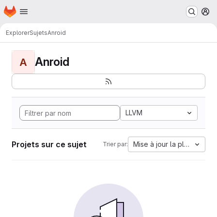
Page d'accueil
Passer au contenu principal
M
Explorer
Sujets
Anroid
Anroid
A
LLVM
Projets sur ce sujet
Mise à jour la plus ancien
Trier par: