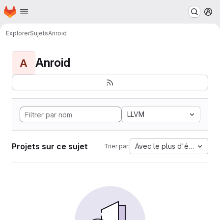
Page d'accueil
Passer au contenu principal
M
Explorer
Sujets
Anroid
Anroid
A
LLVM
Projets sur ce sujet
Avec le plus d'étoiles
Trier par: