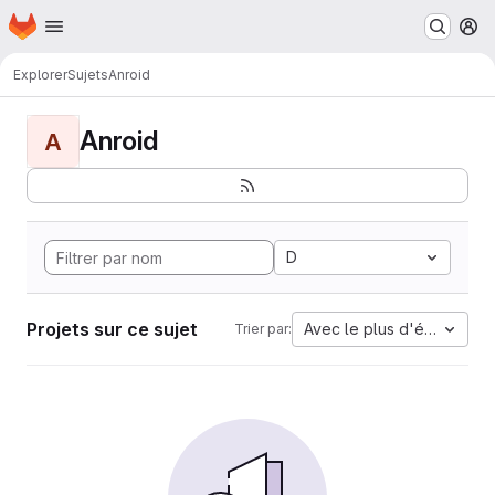
Page d'accueil
Passer au contenu principal
M
Explorer
Sujets
Anroid
Anroid
A
D
Projets sur ce sujet
Avec le plus d'étoiles
Trier par: