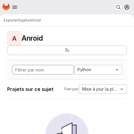
Page d'accueil
Passer au contenu principal
M
Explorer
Sujets
Anroid
Anroid
A
Python
Projets sur ce sujet
Mise à jour la plus ancien
Trier par: