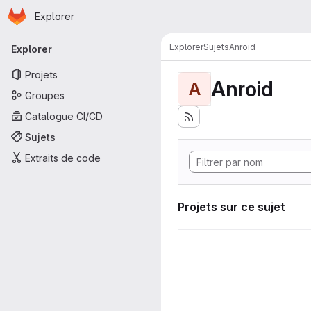
Page d'accueil
Passer au contenu principal
Explorer
Navigation principale
Explorer
Sujets
Anroid
Explorer
Projets
Anroid
A
Groupes
Catalogue CI/CD
Sujets
Extraits de code
Projets sur ce sujet