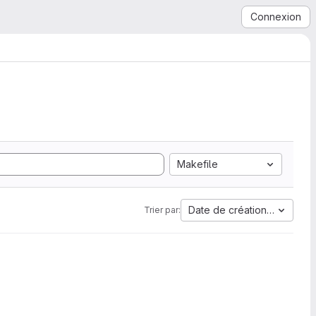
Connexion
Makefile
Date de création la plus a
Trier par: