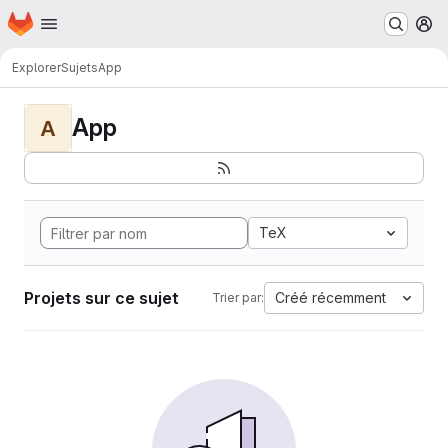
Page d'accueil
Passer au contenu principal
M
Explorer
Sujets
App
App
A
TeX
Projets sur ce sujet
Créé récemment
Trier par: