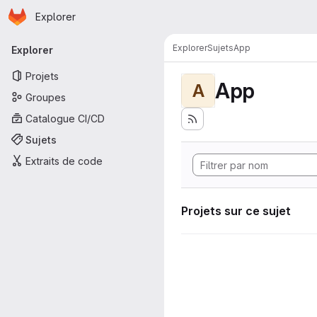
Page d'accueil
Passer au contenu principal
Explorer
Navigation principale
Explorer
Sujets
App
Explorer
Projets
App
A
Groupes
Catalogue CI/CD
Sujets
Extraits de code
Projets sur ce sujet