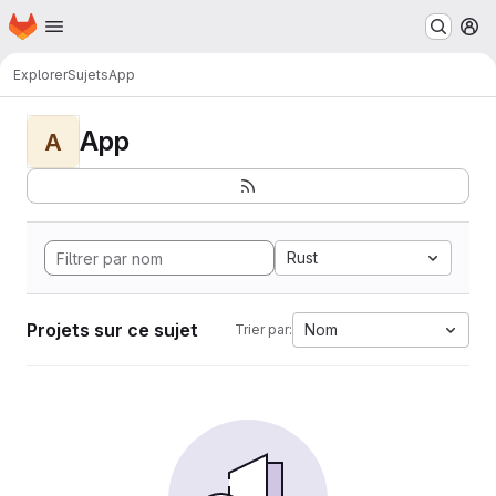
Page d'accueil
Passer au contenu principal
M
Explorer
Sujets
App
App
A
Rust
Projets sur ce sujet
Nom
Trier par: