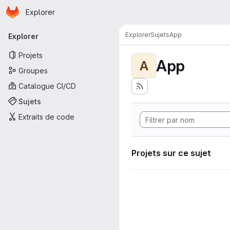
Page d'accueil
Passer au contenu principal
Explorer
Navigation principale
Explorer
Sujets
App
Explorer
Projets
App
A
Groupes
Catalogue CI/CD
Sujets
Extraits de code
Projets sur ce sujet