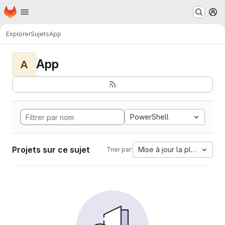
Page d'accueil
Passer au contenu principal
M
Explorer
Sujets
App
App
A
PowerShell
Projets sur ce sujet
Mise à jour la plus ancien
Trier par: