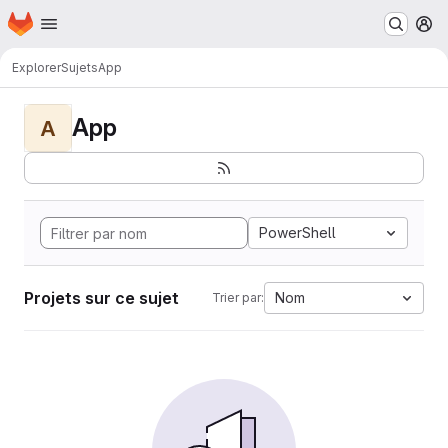
Page d'accueil
Passer au contenu principal
M
Explorer
Sujets
App
App
A
PowerShell
Projets sur ce sujet
Nom
Trier par: